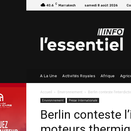
C
40.6
Marrakech
samedi 8 août 2026
Co
A La Une
Activités Royales
Afrique
Agric
Accueil
Environnement
Berlin conteste l’interdi
Environnement
Presse Internationale
Berlin conteste l
moteurs thermi