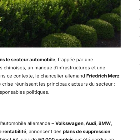
ns le secteur automobile
, frappée par une
s chinoises, un manque d’infrastructures et une
ans ce contexte, le chancelier allemand
Friedrich Merz
 crise réunissant les principaux acteurs du secteur :
esponsables politiques.
l’automobile allemande –
Volkswagen, Audi, BMW,
 rentabilité
, annoncent des
plans de suppression
abinet EY, plus de
50 000 emplois
ont été perdus en