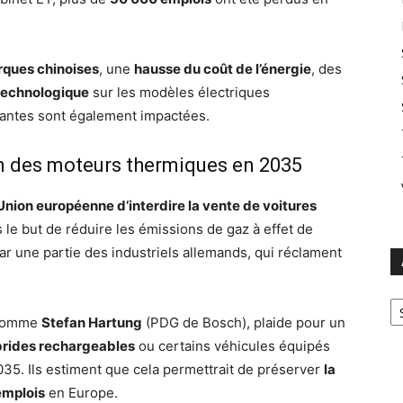
rques chinoises
, une
hausse du coût de l’énergie
, des
technologique
sur les modèles électriques
antes sont également impactées.
ion des moteurs thermiques en 2035
’Union européenne d’interdire la vente de voitures
s le but de réduire les émissions de gaz à effet de
ar une partie des industriels allemands, qui réclament
Ar
s comme
Stefan Hartung
(PDG de Bosch), plaide pour un
brides rechargeables
ou certains véhicules équipés
35. Ils estiment que cela permettrait de préserver
la
’emplois
en Europe.