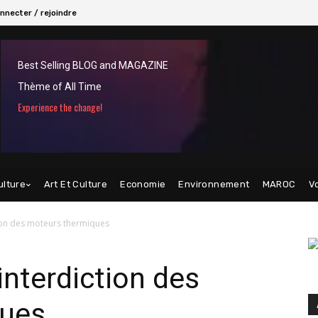
nnecter / rejoindre
Best Selling BLOG and MAGAZINE
Thème of All Time
Experience the change!
ulture
Art Et Culture
Economie
Environnement
MAROC
V
ction des moteurs thermiques
’interdiction des
ques