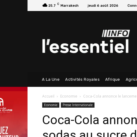
C
25.7
Marrakech
jeudi 6 août 2026
Conne
A La Une
Activités Royales
Afrique
Agric
Accueil
Economie
Coca-Cola annonce le lanceme
Economie
Presse Internationale
Coca-Cola annon
sodas au sucre 