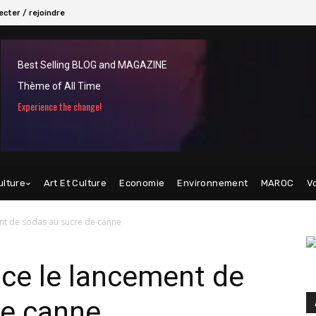
cter / rejoindre
Best Selling BLOG and MAGAZINE
Thème of All Time
Experience the change!
ulture
Art Et Culture
Economie
Environnement
MAROC
V
nt de sodas au sucre de canne
ce le lancement de
de canne