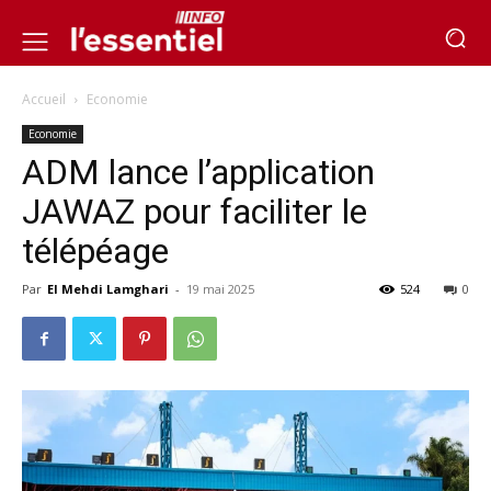
Accueil
Economie
Economie
ADM lance l’application
JAWAZ pour faciliter le
télépéage
Par
El Mehdi Lamghari
-
19 mai 2025
524
0