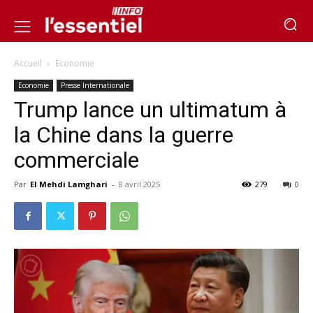
Accueil
Economie
Economie
Presse Internationale
Trump lance un ultimatum à
la Chine dans la guerre
commerciale
Par
El Mehdi Lamghari
-
8 avril 2025
279
0