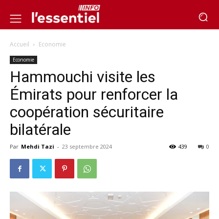
Accueil
Economie
Economie
Hammouchi visite les
Émirats pour renforcer la
coopération sécuritaire
bilatérale
Par
Mehdi Tazi
-
23 septembre 2024
439
0