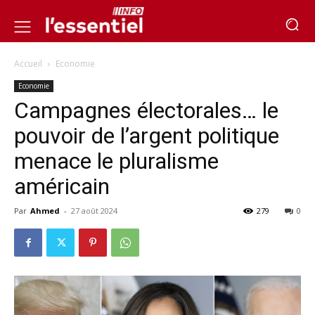
Accueil
Economie
Economie
Campagnes électorales… le
pouvoir de l’argent politique
menace le pluralisme
américain
Par
Ahmed
-
27 août 2024
279
0