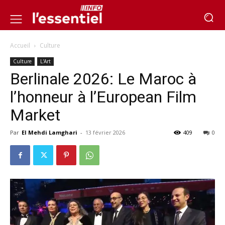
Accueil
Culture
Culture
L'Art
Berlinale 2026: Le Maroc à
l’honneur à l’European Film
Market
Par
El Mehdi Lamghari
-
13 février 2026
409
0