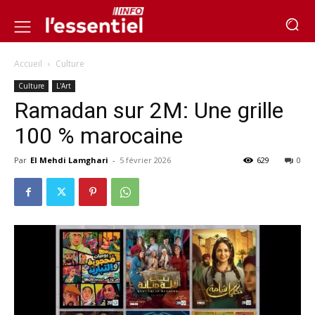
Accueil
Culture
Culture
L'Art
Ramadan sur 2M: Une grille
100 % marocaine
Par
El Mehdi Lamghari
-
5 février 2026
629
0