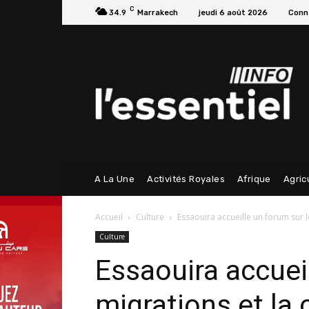
C
34.9
Marrakech
jeudi 6 août 2026
Conne
A La Une
Activités Royales
Afrique
Agric
Accueil
Culture
Essaouira accueille un forum sur l
Culture
Essaouira accuei
migrations et la 