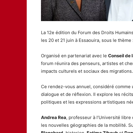
La 12e édition du Forum des Droits Humain
les 20 et 21 juin à Essaouira, sous le thème 
Organisé en partenariat avec le
Conseil de
forum réunira des penseurs, artistes et ch
impacts culturels et sociaux des migrations.
Ce rendez-vous annuel, considéré comme un
dialogue et de réflexion. Il explore les réci
politiques et les expressions artistiques né
Andrea Rea
, professeur à l’Université libr
les nouvelles géographies de la mobilité. 
Blanchard
, historien,
Fatima Zibouh
et
Dan