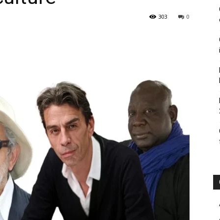
303
0