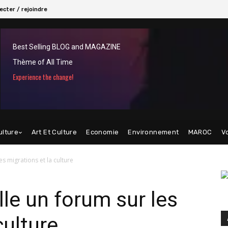
cter / rejoindre
Best Selling BLOG and MAGAZINE
Thème of All Time
Experience the change!
ulture
Art Et Culture
Economie
Environnement
MAROC
V
es migrations et la culture
lle un forum sur les
culture