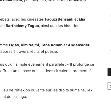
débats, avec les cinéastes
Faouzi Bensaïdi
et
Elia
iste
Barthélémy Toguo
, ainsi que les historiens
comme
Elgas
,
Rim Najmi
,
Taha Adnan
et
Abdelkader
asporas à travers récits et poésie.
us qu’un simple événement parallèle : « Il prolonge ce
offrant un espace où les idées circulent librement, à
Ar
ieu de réflexion ouverte sur les droits humains, l’exil
e et de partage.