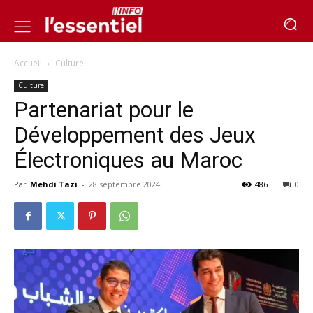
Accueil
Culture
Culture
Partenariat pour le
Développement des Jeux
Électroniques au Maroc
Par
Mehdi Tazi
-
28 septembre 2024
486
0