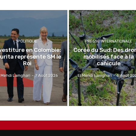
POLITIQUE
PRESSE INTERNATIONALE
vestiture en Colombie:
Corée du Sud: Des dro
urita représente SM le
mobilisés face à la
Roi
canicule
l Mehdi Lamghari
-
7 Août 2026
El Mehdi Lamghari
-
6 Août 20