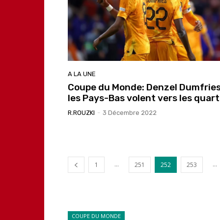
A LA UNE
Coupe du Monde: Denzel Dumfries
les Pays-Bas volent vers les quart
R.ROUZKI
-
3 Décembre 2022
...
...
1
251
252
253
COUPE DU MONDE