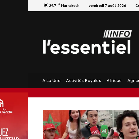
C
29.7
Marrakech
vendredi 7 août 2026
C
A La Une
Activités Royales
Afrique
Agric