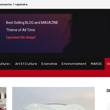
onnecter / rejoindre
Best Selling BLOG and MAGAZINE
Thème of All Time
Experience the change!
ulture
Art Et Culture
Economie
Environnement
MAROC
V
D