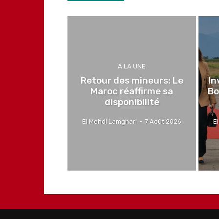
A LA UNE
Retour des mineurs: Le
In
Maroc réaffirme sa
Bo
disponibilité
El Mehdi Lamghari
-
7 Août 2026
E