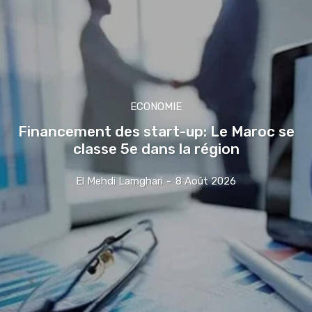
ECONOMIE
Financement des start-up: Le Maroc se
classe 5e dans la région
El Mehdi Lamghari
-
8 Août 2026