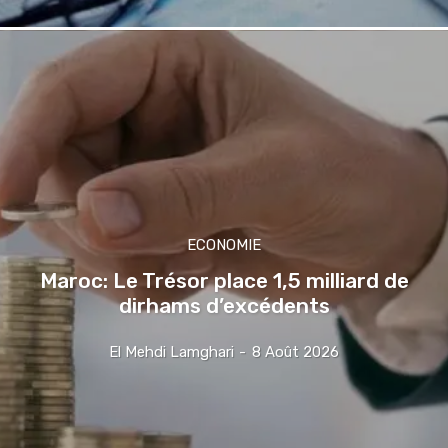
ECONOMIE
Maroc: Le Trésor place 1,5 milliard de
dirhams d’excédents
El Mehdi Lamghari
-
8 Août 2026