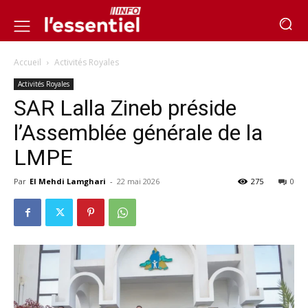
Accueil
Activités Royales
Activités Royales
SAR Lalla Zineb préside
l’Assemblée générale de la
LMPE
Par
El Mehdi Lamghari
-
22 mai 2026
275
0