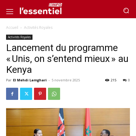
Accueil
Activités Royales
Activités Royales
Lancement du programme
« Unis, on s’entend mieux » au
Kenya
Par
El Mehdi Lamghari
-
5 novembre 2025
215
0