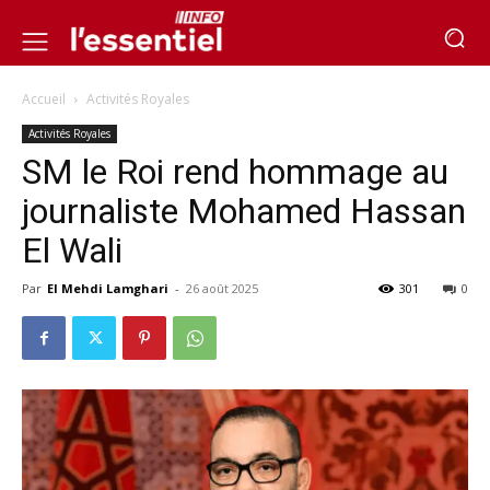
Accueil
Activités Royales
Activités Royales
SM le Roi rend hommage au
journaliste Mohamed Hassan
El Wali
Par
El Mehdi Lamghari
-
26 août 2025
301
0