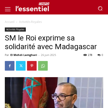
Accueil
Activités Royales
Activités Royales
SM le Roi exprime sa
solidarité avec Madagascar
Par
El Mehdi Lamghari
-
26 juin 2025
278
0