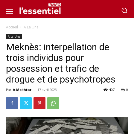
Accueil
A La Une
A La Une
Meknès: interpellation de
trois individus pour
possession et trafic de
drogue et de psychotropes
Par
A.Mokhtari
-
17 avril 2023
407
0