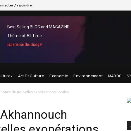
nnecter / rejoindre
Best Selling BLOG and MAGAZINE
Thème of All Time
Experience the change!
ulture
Art Et Culture
Economie
Environnement
MAROC
V
nonce de nouvelles exonérations fiscales
: Akhannouch
elles exonérations