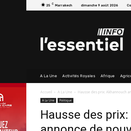
C
25
Marrakech
dimanche 9 août 2026
Co
A La Une
Activités Royales
Afrique
Agric
Accueil
A La Une
Hausse des prix: Akhannouch an
A La Une
Politique
Hausse des prix
annonce de nouv