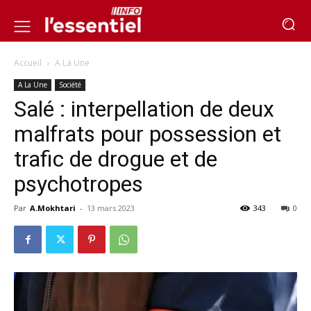
Accueil
A La Une
A La Une
Société
Salé : interpellation de deux
malfrats pour possession et
trafic de drogue et de
psychotropes
Par
A.Mokhtari
-
13 mars 2023
343
0