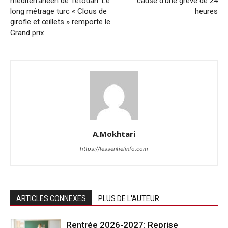
méditerranéen de Tétouan: Le
cause d’une grève de 24
long métrage turc « Clous de
heures
girofle et œillets » remporte le
Grand prix
A.Mokhtari
https://lessentielinfo.com
ARTICLES CONNEXES
PLUS DE L'AUTEUR
Rentrée 2026-2027: Reprise