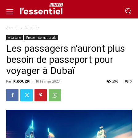
Accueil
A La Une
A La Une
Presse Internationale
Les passagers n’auront plus
besoin de passeport pour
voyager à Dubaï
Par
R.ROUZKI
-
10 février 2023
396
0