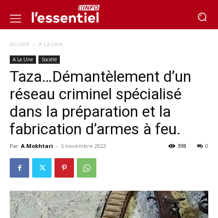
Accueil
A La Une
A La Une
Société
Taza…Démantèlement d’un
réseau criminel spécialisé
dans la préparation et la
fabrication d’armes à feu.
Par
A.Mokhtari
-
5 novembre 2022
398
0