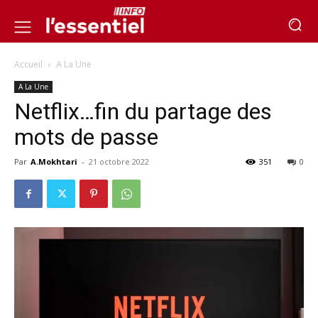
Accueil
A La Une
A La Une
Netflix…fin du partage des
mots de passe
Par
A.Mokhtari
-
21 octobre 2022
351
0