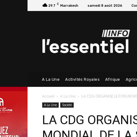
C
29.7
Marrakech
samedi 8 août 2026
Con
A La Une
Activités Royales
Afrique
Agric
Accueil
A La Une
LA CDG ORGANISE LE FORUM MO
A La Une
Société
LA CDG ORGANI
MONDIAL DE LA