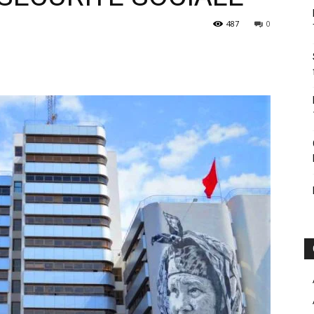
487
0