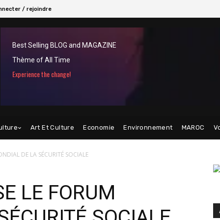
necter / rejoindre
Best Selling BLOG and MAGAZINE
Thème of All Time
Experience the change!
ulture
Art Et Culture
Economie
Environnement
MAROC
V
NDIAL DE LA SÉCURITÉ SOCIALE
SE LE FORUM
 SÉCURITÉ SOCIALE