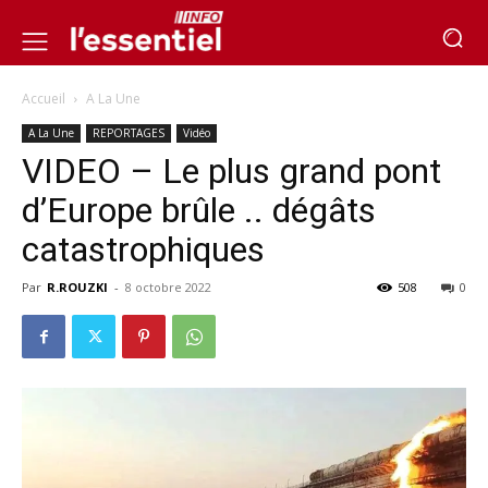
Accueil
A La Une
A La Une
REPORTAGES
Vidéo
VIDEO – Le plus grand pont
d’Europe brûle .. dégâts
catastrophiques
Par
R.ROUZKI
-
8 octobre 2022
508
0