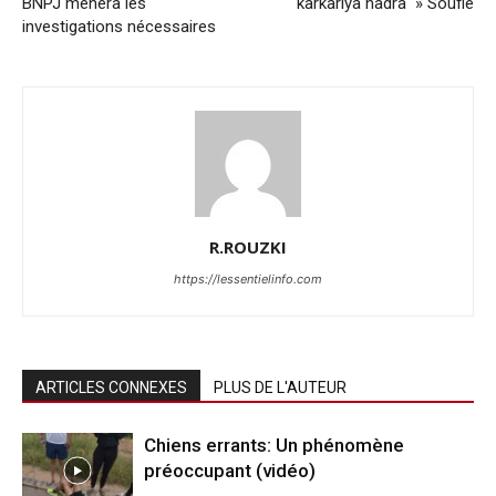
BNPJ mènera les
karkariya hadra » Soufie
investigations nécessaires
R.ROUZKI
https://lessentielinfo.com
ARTICLES CONNEXES
PLUS DE L'AUTEUR
Chiens errants: Un phénomène
préoccupant (vidéo)