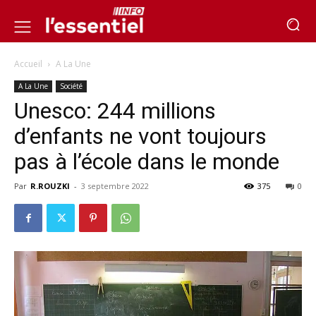
Accueil
A La Une
A La Une
Société
Unesco: 244 millions
d’enfants ne vont toujours
pas à l’école dans le monde
Par
R.ROUZKI
-
3 septembre 2022
375
0