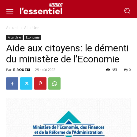
Accueil
A La Une
A La Une
Economie
Aide aux citoyens: le démenti
du ministère de l’Economie
Par
R.ROUZKI
-
25 août 2022
483
0