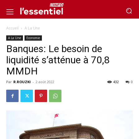
Accueil
A La Une
A La Une
Economie
Banques: Le besoin de
liquidité s’atténue à 70,8
MMDH
Par
R.ROUZKI
-
2 août 2022
432
0