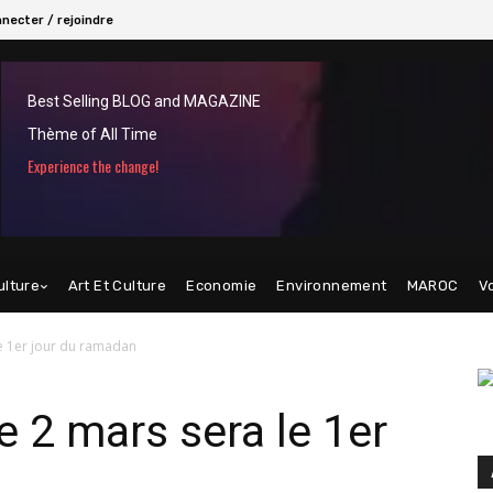
necter / rejoindre
Best Selling BLOG and MAGAZINE
Thème of All Time
Experience the change!
ulture
Art Et Culture
Economie
Environnement
MAROC
V
le 1er jour du ramadan
e 2 mars sera le 1er