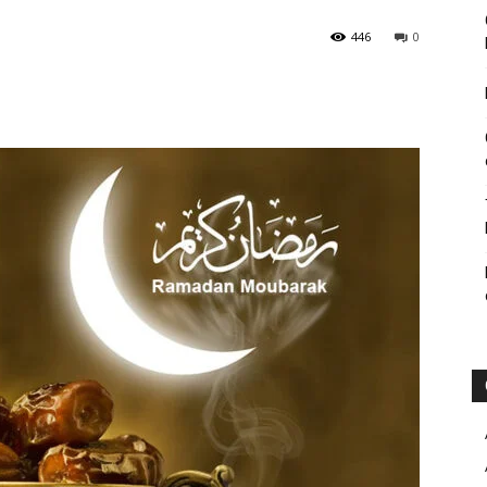
446
0