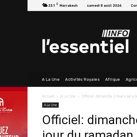
C
33.1
Marrakech
samedi 8 août 2026
Con
A La Une
Activités Royales
Afrique
Agric
Accueil
A La Une
Officiel: dimanche 2 mars sera 
A La Une
Officiel: dimanch
jour du ramadan