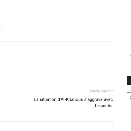
n
Ar
Article suivant
La situation d’Al-Khanous s’aggrave avec
Leicester