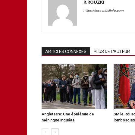
R.ROUZKI
https://lessentielinfo.com
ARTICLES CONNEXES
PLUS DE L'AUTEUR
Angleterre: Une épidémie de
SM le Roi s
méningite inquiète
lombosciata