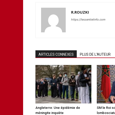
R.ROUZKI
https://lessentielinfo.com
ARTICLES CONNEXES
PLUS DE L'AUTEUR
Angleterre: Une épidémie de
SM le Roi s
méningite inquiète
lombosciata