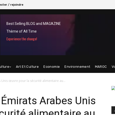
cter / rejoindre
Best Selling BLOG and MAGAZINE
Thème of All Time
Experience the change!
ulture
Art Et Culture
Economie
Environnement
MAROC
V
Unis œuvre pour la sécurité alimentaire au...
 Émirats Arabes Unis
curité alimentaire au