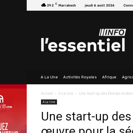
C
39.2
Marrakech
jeudi 6 août 2026
Conne
A La Une
Activités Royales
Afrique
Agric
Accueil
A La Une
Une start-up des Émirats Arabes 
A La Une
Une start-up des
œuvre pour la sé