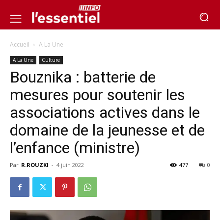
Accueil
A La Une
A La Une
Culture
Bouznika : batterie de
mesures pour soutenir les
associations actives dans le
domaine de la jeunesse et de
l’enfance (ministre)
Par
R.ROUZKI
-
4 juin 2022
477
0