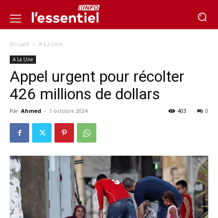
Accueil
A La Une
A La Une
Appel urgent pour récolter
426 millions de dollars
Par
Ahmed
-
1 octobre 2024
403
0