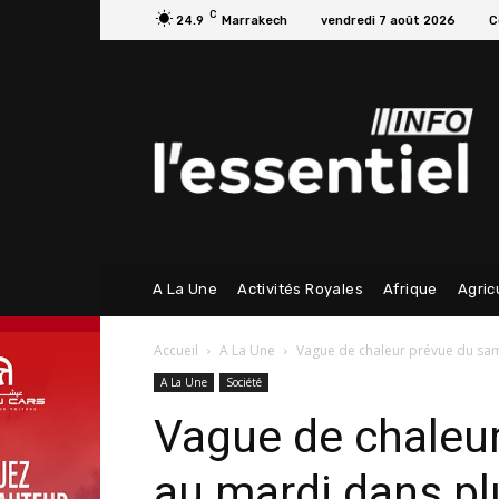
C
24.9
Marrakech
vendredi 7 août 2026
C
A La Une
Activités Royales
Afrique
Agric
Accueil
A La Une
Vague de chaleur prévue du sam
A La Une
Société
Vague de chaleu
au mardi dans pl