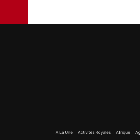
A La Une
Activités Royales
Afrique
Ag