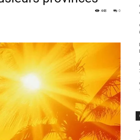
448
0