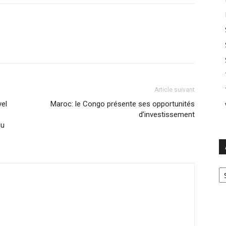
Article suivant
vel
Maroc: le Congo présente ses opportunités
d’investissement
du
Ar