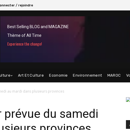
onnecter / rejoindre
Best Selling BLOG and MAGAZINE
Thème of All Time
Experience the change!
ulture
Art Et Culture
Economie
Environnement
MAROC
V
edi au mardi dans plusieurs provinces
r prévue du samedi
usieurs provinces