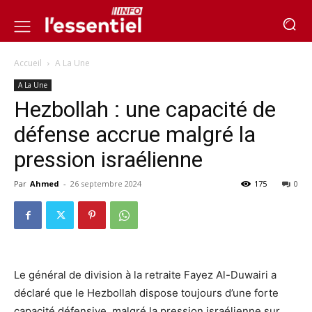
Accueil
A La Une
A La Une
Hezbollah : une capacité de
défense accrue malgré la
pression israélienne
Par
Ahmed
-
26 septembre 2024
175
0
Le général de division à la retraite Fayez Al-Duwairi a
déclaré que le Hezbollah dispose toujours d’une forte
capacité défensive, malgré la pression israélienne sur