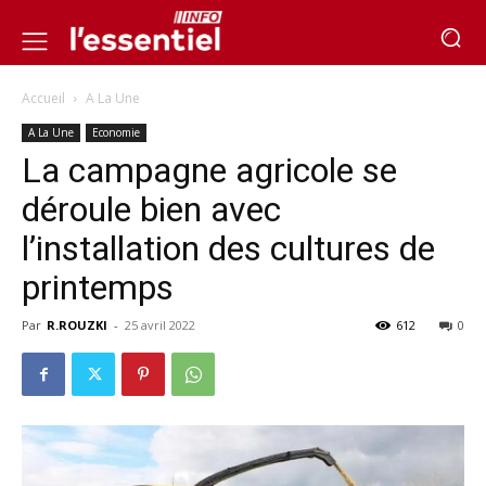
Accueil
A La Une
A La Une
Economie
La campagne agricole se
déroule bien avec
l’installation des cultures de
printemps
Par
R.ROUZKI
-
25 avril 2022
612
0