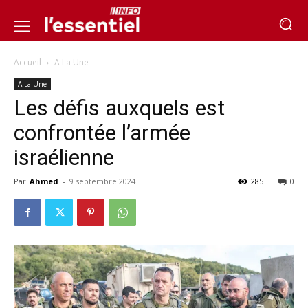
Accueil
A La Une
A La Une
Les défis auxquels est
confrontée l’armée
israélienne
Par
Ahmed
-
9 septembre 2024
285
0