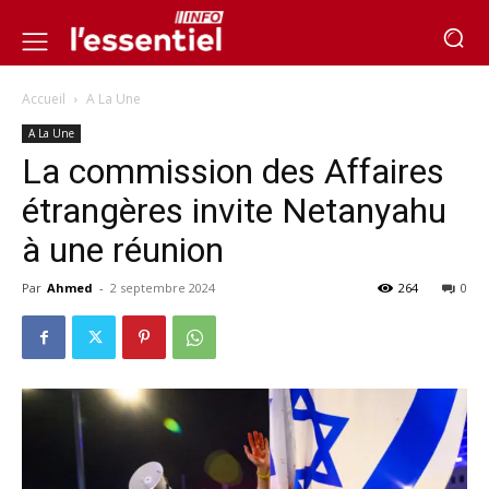
Accueil
A La Une
A La Une
La commission des Affaires
étrangères invite Netanyahu
à une réunion
Par
Ahmed
-
2 septembre 2024
264
0