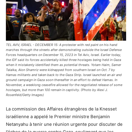
TEL AVIV, ISRAEL - DECEMBER 15: A protester with red paint on his hand
marches through the streets after demonstrating outside the Israel Defense
Forces headquarters on December 15, 2023 in Tel Aviv, Israel. Earlier today,
the IDF said its forces accidentally killed three hostages being held in Gaza
when it mistakenly identified them as potential threats. Yotam Haim, Samer
Talalka, Alon Shamriz were kidnapped from southern Israel on Oct. 7 by
Hamas militants and taken back to the Gaza Strip. Israel launched an air and
ground campaign in Gaza soon thereafter in an effort to defeat Hamas. In
November, a weeklong ceasefire allowed for the negotiated release of some
hostages, but more than 100 remain in captivity. (Photo by Alexi J.
Rosenfeld/Getty Images)
La commission des Affaires étrangères de la Knesset
israélienne a appelé le Premier ministre Benjamin
Netanyahu à tenir une réunion urgente pour discuter de
l’échec de la guerre contre Gaza, soulignant que les