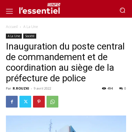
Accueil
A La Une
A La Une
Société
Inauguration du poste central
de commandement et de
coordination au siège de la
préfecture de police
Par
R.ROUZKI
-
9 avril 2022
494
0