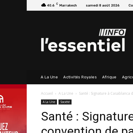
C
40.6
Marrakech
samedi 8 août 2026
Co
A La Une
Activités Royales
Afrique
Agric
Accueil
A La Une
Santé : Signature à Casablanca d
A La Une
Société
Santé : Signatur
convention de pa