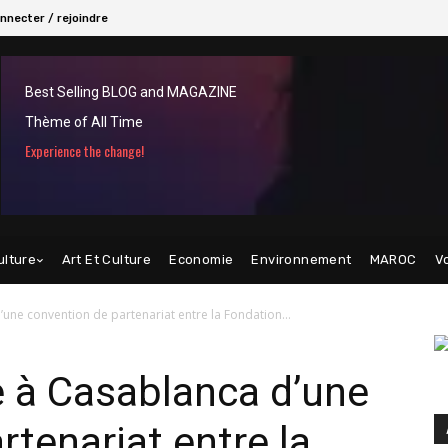
nnecter / rejoindre
Best Selling BLOG and MAGAZINE
Thème of All Time
Experience the change!
ulture
Art Et Culture
Economie
Environnement
MAROC
V
’une convention de partenariat entre la Fondation...
e à Casablanca d’une
rtenariat entre la