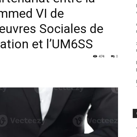
mmed VI de
euvres Sociales de
ation et l’UM6SS
474
0