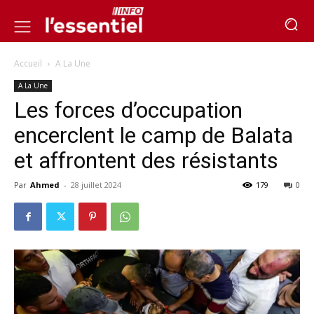
Accueil
A La Une
A La Une
Les forces d’occupation
encerclent le camp de Balata
et affrontent des résistants
Par
Ahmed
-
28 juillet 2024
179
0