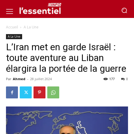
Accueil
A La Une
A La Une
L’Iran met en garde Israël :
toute aventure au Liban
élargira la portée de la guerre
Par
Ahmed
-
28 juillet 2024
177
0