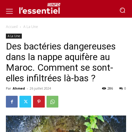
Accueil
A La Une
A La Une
Des bactéries dangereuses
dans la nappe aquifère au
Maroc. Comment se sont-
elles infiltrées là-bas ?
Par
Ahmed
-
26 juillet 2024
286
0