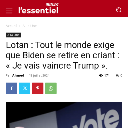
Accueil
A La Une
A La Une
Lotan : Tout le monde exige
que Biden se retire en criant :
« Je vais vaincre Trump ».
Par
Ahmed
-
18 juillet 2024
174
0