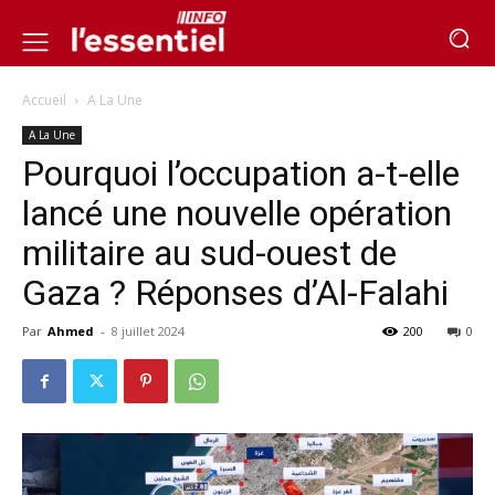
Accueil
A La Une
A La Une
Pourquoi l’occupation a-t-elle
lancé une nouvelle opération
militaire au sud-ouest de
Gaza ? Réponses d’Al-Falahi
Par
Ahmed
-
8 juillet 2024
200
0