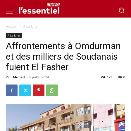
Accueil
A La Une
A La Une
Affrontements à Omdurman
et des milliers de Soudanais
fuient El Fasher
Par
Ahmed
-
8 juillet 2024
171
0