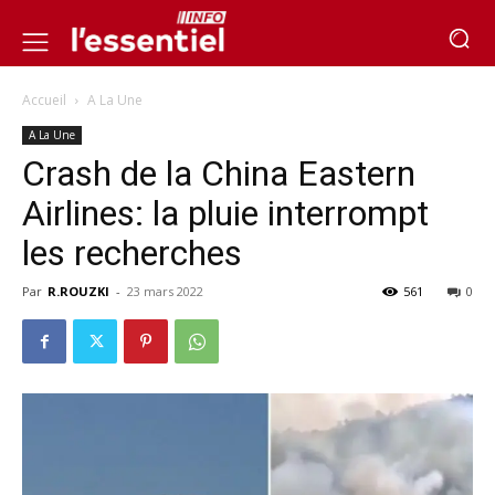
Accueil
A La Une
A La Une
Crash de la China Eastern
Airlines: la pluie interrompt
les recherches
Par
R.ROUZKI
-
23 mars 2022
561
0