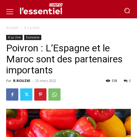
Accueil
A La Une
A La Une
Economie
Poivron : L’Espagne et le
Maroc sont des partenaires
importants
Par
R.ROUZKI
-
23 mars 2022
518
0