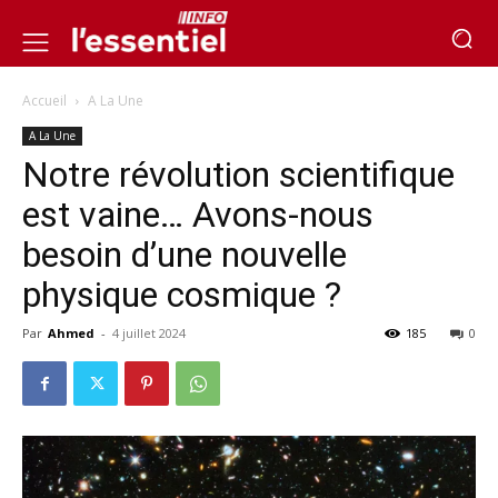
Accueil
A La Une
A La Une
Notre révolution scientifique
est vaine… Avons-nous
besoin d’une nouvelle
physique cosmique ?
Par
Ahmed
-
4 juillet 2024
185
0