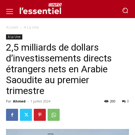
Accueil
A La Une
A La Une
2,5 milliards de dollars
d’investissements directs
étrangers nets en Arabie
Saoudite au premier
trimestre
Par
Ahmed
-
1 juillet 2024
200
0