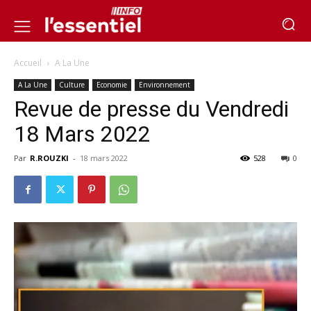
Accueil
A La Une
A La Une
Culture
Economie
Environnement
Revue de presse du Vendredi
18 Mars 2022
Par
R.ROUZKI
-
18 mars 2022
528
0