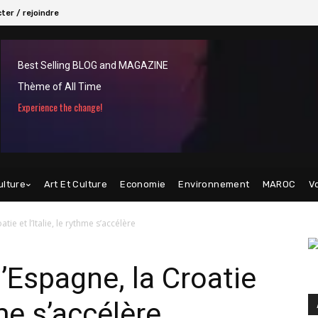
ter / rejoindre
Best Selling BLOG and MAGAZINE
Thème of All Time
Experience the change!
ulture
Art Et Culture
Economie
Environnement
MAROC
V
tie et l’Italie, le rythme s’accélère
’Espagne, la Croatie
hme s’accélère