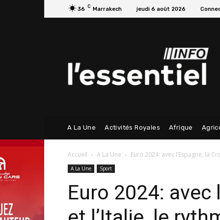
C
36
Marrakech
jeudi 6 août 2026
Connec
A La Une
Activités Royales
Afrique
Agric
Accueil
A La Une
Euro 2024: avec l’Espagne, la Croa
A La Une
Sport
Euro 2024: avec l
et l’Italie, le ryt