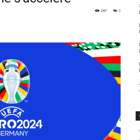
247
0